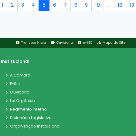
1
2
3
4
5
6
7
8
9
10
...
18
19
Transparência
Ouvidoria
e-SIC
Mapa do Site
Institucional
A Câmara
E-Sic
Ouvidoria
Lei Orgânica
Regimento Interno
Dicionário Legislativo
Organização Institucional