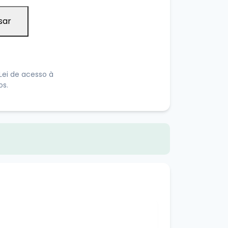
sar
Lei de acesso à
os.