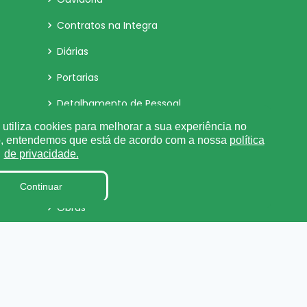
Contratos na Integra
Diárias
Portarias
Detalhamento de Pessoal
utiliza cookies para melhorar a sua experiência no
Receitas e Despesas
o, entendemos que está de acordo com a nossa
política
de privacidade.
Parecer TCE
Organização Institucional
Continuar
Obras
Estagiários
LAI
Sigilo de Documentos