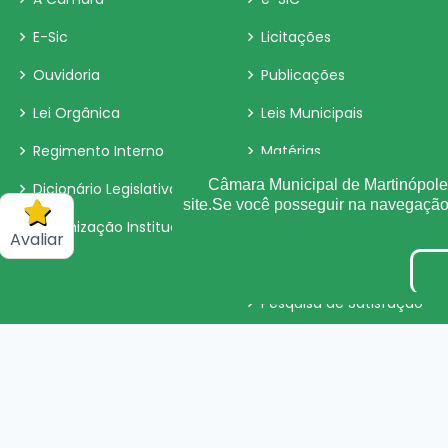
E-Sic
Licitações
Ouvidoria
Publicações
Lei Orgânica
Leis Municipais
Regimento Interno
Matérias
Câmara Municipal de Martinópole 
Dicionário Legislativo
Contracheque
site.Se você posseguir na navegaçã
Organização Institucional
Radar da Transparência
Avaliar
Convênio
Pesquisa de Satisfação
Fiscal de Contrato
Tabela de Diárias
LGPD