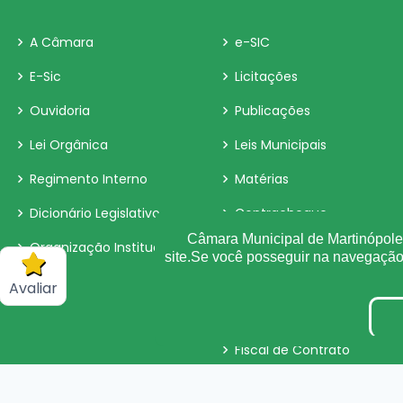
A Câmara
e-SIC
E-Sic
Licitações
Ouvidoria
Publicações
Lei Orgânica
Leis Municipais
Regimento Interno
Matérias
Dicionário Legislativo
Contracheque
Câmara Municipal de Martinópole 
Organização Institucional
Radar da Transparência
site.Se você posseguir na navegaçã
Convênio
Avaliar
Pesquisa de Satisfação
Fiscal de Contrato
Tabela de Diárias