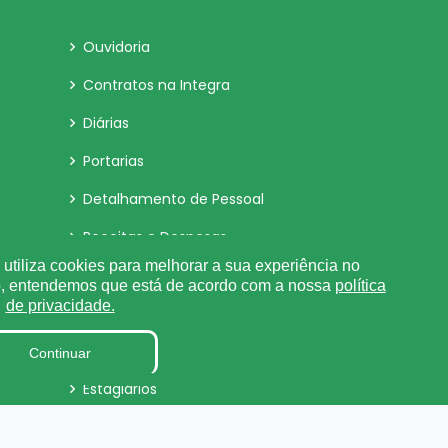
Ouvidoria
Contratos na Integra
Diárias
Portarias
Detalhamento de Pessoal
Receitas e Despesas
utiliza cookies para melhorar a sua experiência no
Parecer TCE
o, entendemos que está de acordo com a nossa
política
de privacidade.
Organização Institucional
Obras
Continuar
Estagiários
LAI