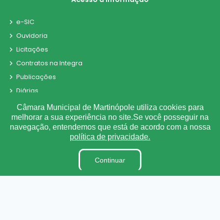
e-SIC
Ouvidoria
Licitações
Contratos na Integra
Publicações
Diárias
Leis Municipais
Câmara Municipal de Martinópole utiliza cookies para
melhorar a sua experiência no site.Se você posseguir na
Portarias
navegação, entendemos que está de acordo com a nossa
Matérias
política de privacidade.
Detalhamento de Pessoal
Contracheque
Continuar
Receitas e Despesas
Radar da Transparência
Parecer TCE
Convênio