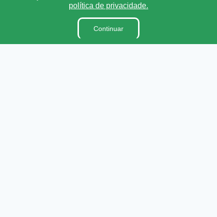
política de privacidade.
Processos Seletivos
Terceirizados
Continuar
Plano Estratégico Institucional
Inidôneas/Suspensas
Relatório de Gestão Municipal
Verbas Indenizatórias
Projetos de Leis e Atos Infralegais
DADOS ABERTOS
Links Úteis
Municípios Licitações
TJCE
Trabalho e Emprego
TRE
TCE